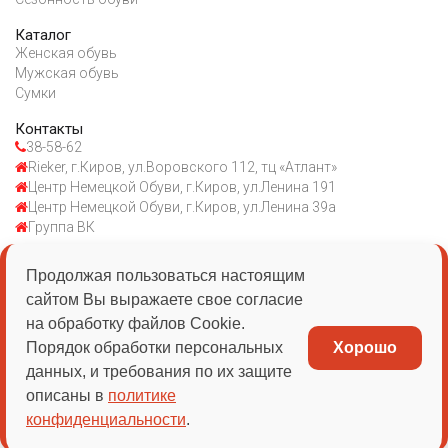
Каталог
Женская обувь
Мужская обувь
Сумки
Контакты
38-58-62
Rieker, г.Киров, ул.Воровского 112, тц «Атлант»
Центр Немецкой Обуви, г.Киров, ул.Ленина 191
Центр Немецкой Обуви, г.Киров, ул.Ленина 39а
Группа ВК
Продолжая пользоваться настоящим
ИП Казаковцева ЕВ
сайтом Вы выражаете свое согласие
ИНН 434510030056
на обработку файлов Cookie.
Порядок обработки персональных
Хорошо
ОГРН 1054313528103
данных, и требования по их защите
Политика конфиденциальности
описаны в
политике
конфиденциальности
.