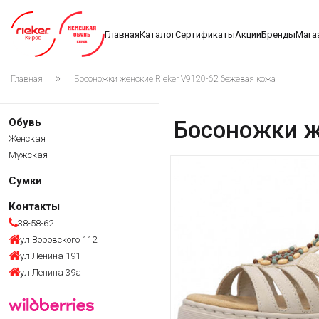
Главная
Каталог
Сертификаты
Акции
Бренды
Мага
Главная
Босоножки женские Rieker V9120-62 бежевая кожа
Обувь
Босоножки ж
Женская
Мужская
Сумки
Контакты
38-58-62
ул.Воровского 112
ул.Ленина 191
ул.Ленина 39а