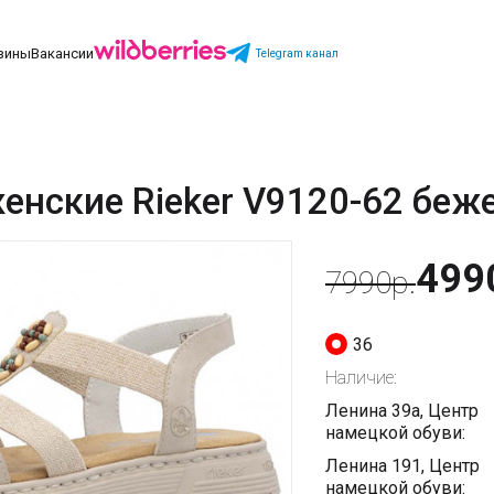
зины
Вакансии
Telegram канал
енские Rieker V9120-62 беж
499
7990р.
36
Наличие:
Ленина 39а, Центр
намецкой обуви:
Ленина 191, Центр
намецкой обуви: