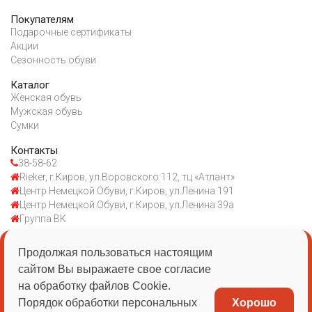
Покупателям
Подарочные сертификаты
Акции
Сезонность обуви
Каталог
Женская обувь
Мужская обувь
Сумки
Контакты
38-58-62
Rieker, г.Киров, ул.Воровского 112, тц «Атлант»
Центр Немецкой Обуви, г.Киров, ул.Ленина 191
Центр Немецкой Обуви, г.Киров, ул.Ленина 39а
Группа ВК
Продолжая пользоваться настоящим
ИП Казаковцева ЕВ
сайтом Вы выражаете свое согласие
ИНН 434510030056
на обработку файлов Cookie.
Порядок обработки персональных
Хорошо
ОГРН 1054313528103