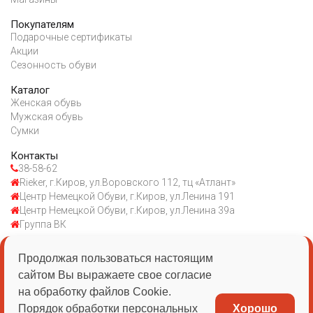
Покупателям
Подарочные сертификаты
Акции
Сезонность обуви
Каталог
Женская обувь
Мужская обувь
Сумки
Контакты
38-58-62
Rieker, г.Киров, ул.Воровского 112, тц «Атлант»
Центр Немецкой Обуви, г.Киров, ул.Ленина 191
Центр Немецкой Обуви, г.Киров, ул.Ленина 39а
Группа ВК
Продолжая пользоваться настоящим
ИП Казаковцева ЕВ
сайтом Вы выражаете свое согласие
ИНН 434510030056
на обработку файлов Cookie.
Порядок обработки персональных
Хорошо
ОГРН 1054313528103