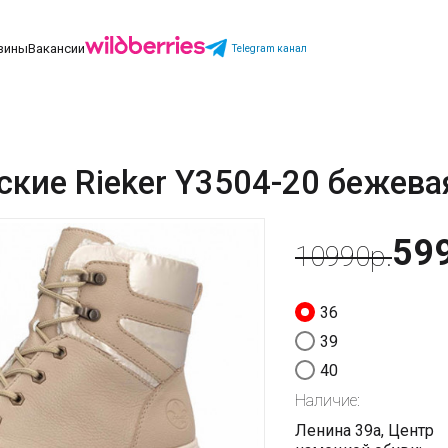
зины
Вакансии
Telegram канал
ские Rieker Y3504-20 бежева
59
10990р.
36
39
40
Наличие:
Ленина 39а, Центр