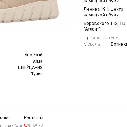
намецкой обуви:
Ленина 191, Центр
намецкой обуви:
Воровского 112, ТЦ
"Атлант":
Производитель:
Модель:
Ботинки
Бежевый
Зима
ШВЕЙЦАРИЯ
Тунис
талог
Контакты
нская обувь
38-58-62