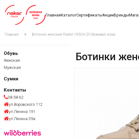
Главная
Каталог
Сертификаты
Акции
Бренды
Мага
Главная
Ботинки женские Rieker Y3504-20 бежевая кожа
Обувь
Ботинки жен
Женская
Мужская
Сумки
Контакты
38-58-62
ул.Воровского 112
ул.Ленина 191
ул.Ленина 39а