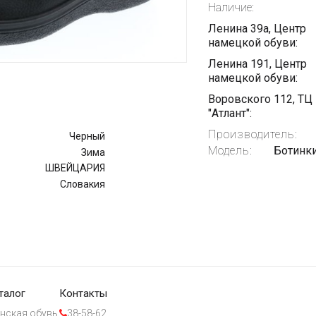
Наличие:
Ленина 39а, Центр
намецкой обуви:
Ленина 191, Центр
намецкой обуви:
Воровского 112, ТЦ
"Атлант":
Производитель:
Черный
Модель:
Ботинки
Зима
ШВЕЙЦАРИЯ
Словакия
талог
Контакты
нская обувь
38-58-62