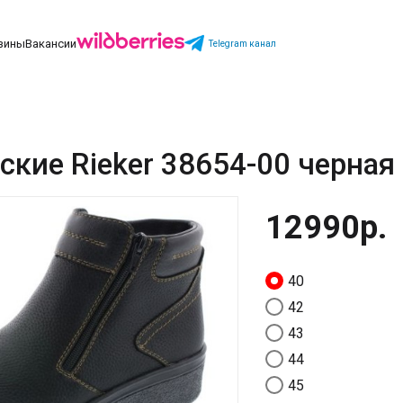
зины
Вакансии
Telegram канал
кие Rieker 38654-00 черная
12990р.
40
42
43
44
45