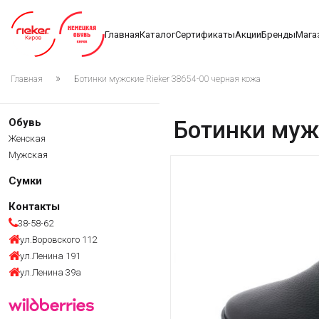
Главная
Каталог
Сертификаты
Акции
Бренды
Мага
Главная
Ботинки мужские Rieker 38654-00 черная кожа
Обувь
Ботинки мужс
Женская
Мужская
Сумки
Контакты
38-58-62
ул.Воровского 112
ул.Ленина 191
ул.Ленина 39а